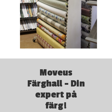
Moveus
Färghall – Din
expert på
färg!