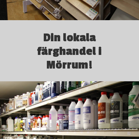
Din lokala
färghandel i
Mörrum!