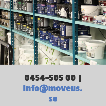
0454-505 00 |
info@moveus.
se